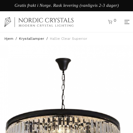
Gratis frakt i Norge. Rask levering (vanligvis 2-3 dager)
0
Hjem
/
Krystallamper
/
Hallie Clear Superior