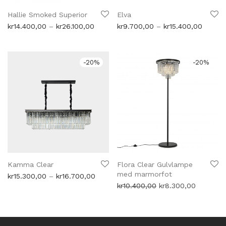
Hallie Smoked Superior
Elva
Prisområde:
Prisom
kr
14.400,00
–
kr
26.100,00
kr
9.700,00
–
kr
15.400,00
kr14.400,00
kr9.70
til
til
kr26.100,00
kr15.4
-
20
%
-
20
%
Kamma Clear
Flora Clear Gulvlampe
med marmorfot
Prisområde:
kr
15.300,00
–
kr
16.700,00
kr15.300,00
Opprinnelig
Nåværen
kr
10.400,00
kr
8.300,00
til
pris
pris
kr16.700,00
var:
er:
kr10.400,00.
kr8.300,