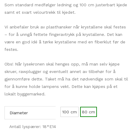
Som standard medfølger ledning og 100 cm justerbart kjede
samt et svart velourtrekk til kjedet.
Vi anbefaler bruk av plasthansker når krystallene skal festes
– for å unngå fettete fingeravtrykk på krystallene. Det kan
være en god idé å tørke krystallene med en fiberklut før de
festes.
Obs! Når lysekronen skal henges opp, må man selv kjøpe
skruer, rawplugger og eventuelt annet av tilbehør for å
gjennomføre dette. Taket må ha det nødvendige som skal til
for å kunne holde lampens vekt. Dette kan kjøpes på et
lokalt byggemarked.
100 cm
80 cm
Diameter
Antall lyspærer: 18*E14