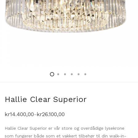
Hallie Clear Superior
kr
14.400,00
kr
26.100,00
–
Prisområde:
kr14.400,00
til
Hallie Clear Superior er vår store og overdådige lysekrone
kr26.100,00
som fungerer både som et vakkert tilbehør til din walk-in-