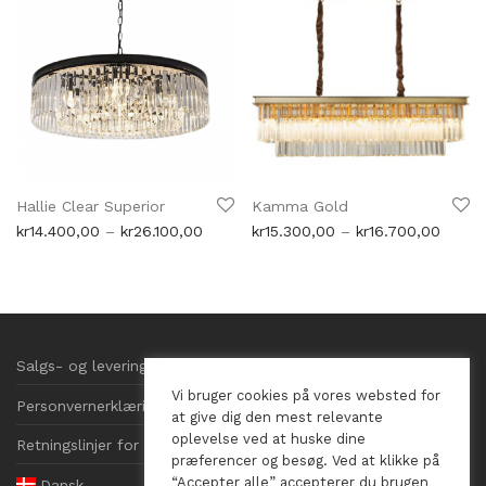
Hallie Clear Superior
Kamma Gold
Prisområde:
Priso
kr
14.400,00
–
kr
26.100,00
kr
15.300,00
–
kr
16.700,00
kr14.400,00
kr15.3
til
til
kr26.100,00
kr16.7
Salgs- og leveringsbetingelser
Vi bruger cookies på vores websted for
Personvernerklæring
at give dig den mest relevante
oplevelse ved at huske dine
Retningslinjer for informasjonskapsler
præferencer og besøg. Ved at klikke på
“Accepter alle” accepterer du brugen
Dansk