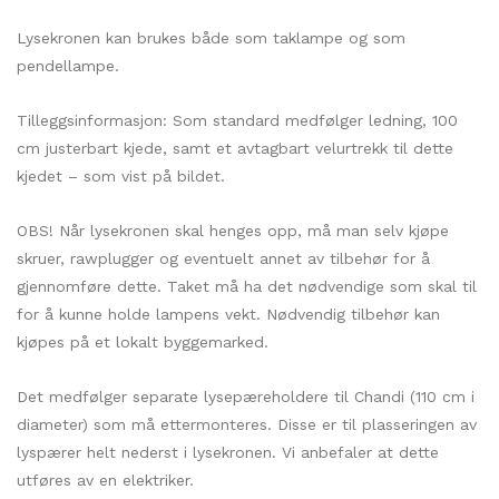
Lysekronen kan brukes både som taklampe og som
pendellampe.
Tilleggsinformasjon: Som standard medfølger ledning, 100
cm justerbart kjede, samt et avtagbart velurtrekk til dette
kjedet – som vist på bildet.
OBS! Når lysekronen skal henges opp, må man selv kjøpe
skruer, rawplugger og eventuelt annet av tilbehør for å
gjennomføre dette. Taket må ha det nødvendige som skal til
for å kunne holde lampens vekt. Nødvendig tilbehør kan
kjøpes på et lokalt byggemarked.
Det medfølger separate lysepæreholdere til Chandi (110 cm i
diameter) som må ettermonteres. Disse er til plasseringen av
lyspærer helt nederst i lysekronen. Vi anbefaler at dette
utføres av en elektriker.