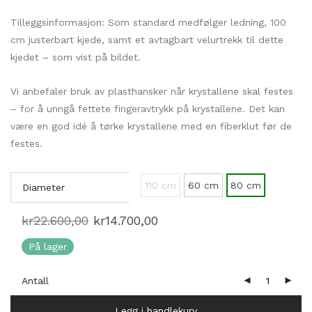
Tilleggsinformasjon: Som standard medfølger ledning, 100
cm justerbart kjede, samt et avtagbart velurtrekk til dette
kjedet – som vist på bildet.
Vi anbefaler bruk av plasthansker når krystallene skal festes
– for å unngå fettete fingeravtrykk på krystallene. Det kan
være en god idé å tørke krystallene med en fiberklut før de
festes.
110 cm
60 cm
80 cm
Diameter
Opprinnelig
Nåværende
kr
22.600,00
kr
14.700,00
pris
pris
var:
er:
På lager
kr22.600,00.
kr14.700,00.
Antall
Legg i handlekurv