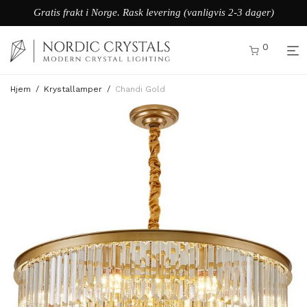
Gratis frakt i Norge. Rask levering (vanligvis 2-3 dager)
0
Hjem
/
Krystallamper
/
Chandi Gold