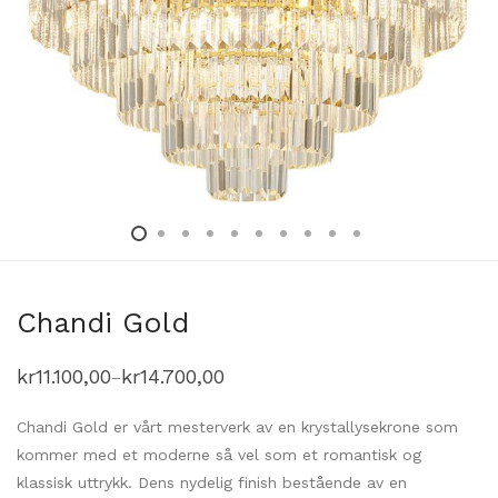
Chandi Gold
kr
11.100,00
kr
14.700,00
–
Prisområde:
kr11.100,00
til
Chandi Gold er vårt mesterverk av en krystallysekrone som
kr14.700,00
kommer med et moderne så vel som et romantisk og
klassisk uttrykk. Dens nydelig finish bestående av en