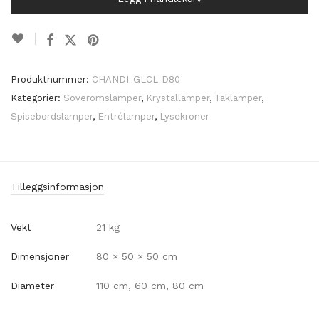
Produktnummer:
CHANDI-GLCL-D80
Kategorier:
Soveromslamper
,
Krystallamper
,
Taklamper
,
Spisebordslamper
,
Entrélamper
,
Lysekroner
Tilleggsinformasjon
Vekt
21 kg
Dimensjoner
80 × 50 × 50 cm
Diameter
110 cm, 60 cm, 80 cm