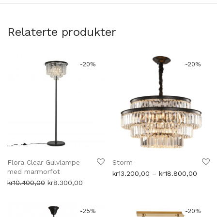
Relaterte produkter
-
20
%
-
20
%
Flora Clear Gulvlampe
Storm
med marmorfot
Priso
kr
13.200,00
–
kr
18.800,00
kr13.2
Opprinnelig
Nåværende
kr
10.400,00
kr
8.300,00
til
pris
pris
kr18.
var:
er:
kr10.400,00.
kr8.300,00.
-
25
%
-
20
%