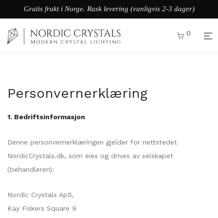
Gratis frakt i Norge. Rask levering (vanligvis 2-3 dager)
0
Personvernerklæring
1. Bedriftsinformasjon
Denne personvernerklæringen gjelder for nettstedet
NordicCrystals.dk, som eies og drives av selskapet
(behandleren):
Nordic Crystals ApS,
Kay Fiskers Square 9