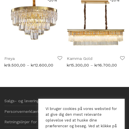
-
20
%
-
20
%
Freya
Kamma Gold
Prisområde:
Priso
kr
9.500,00
–
kr
12.600,00
kr
15.300,00
–
kr
16.700,00
kr9.500,00
kr15.3
til
til
kr12.600,00
kr16.7
Salgs- og leveringsbetingelser
Vi bruger cookies på vores websted for
Personvernerklæring
at give dig den mest relevante
oplevelse ved at huske dine
Retningslinjer for informasjonskapsler
præferencer og besøg. Ved at klikke på