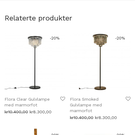
Relaterte produkter
-
20
%
-
20
%
Flora Clear Gulvlampe
Flora Smoked
med marmorfot
Gulvlampe med
marmorfot
Opprinnelig
Nåværende
kr
10.400,00
kr
8.300,00
pris
pris
Opprinnelig
Nåværen
kr
10.400,00
kr
8.300,00
var:
er:
pris
pris
kr10.400,00.
kr8.300,00.
var:
er:
kr10.400,00.
kr8.300,