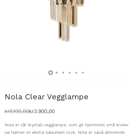
Nola Clear Vegglampe
kr
5.100,00
kr
3.900,00
Opprinnelig
Nåværende
pris
pris
var:
er:
Nola er vår krystall-vegglampe, som gir hjemmets små kroker
kr5.100,00.
kr3.900,00.
og hjørner et ekstra luksuriøst look. Nola er også glimrende