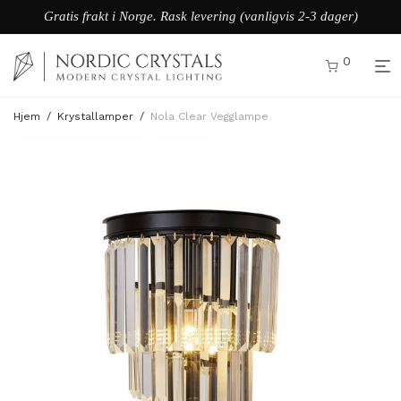
Gratis frakt i Norge. Rask levering (vanligvis 2-3 dager)
0
Hjem
/
Krystallamper
/
Nola Clear Vegglampe