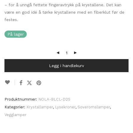
– for å unngå fettete fingeravtrykk på krystallene. Det kan
være en god idé å tørke krystallene med en fiberklut før de
festes.
På lager
Legg i handlekurv
Produktnummer:
NOLA-BLCL-D25
Kategorier:
Krystallamper
,
Lysekroner
,
Soveromslamper
,
Vegglamper