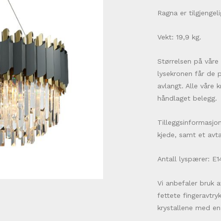
Ragna er tilgjenge
Vekt: 19,9 kg.
Størrelsen på våre 
lysekronen får de 
avlangt. Alle våre 
håndlaget belegg.
Tilleggsinformasjo
kjede, samt et avta
Antall lyspærer: E1
Vi anbefaler bruk a
fettete fingeravtry
krystallene med en 