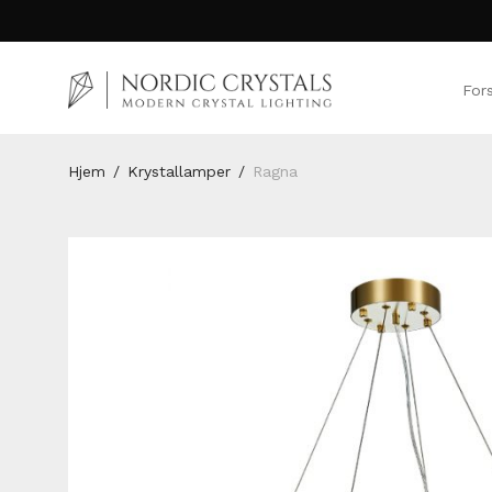
For
Hjem
/
Krystallamper
/
Ragna