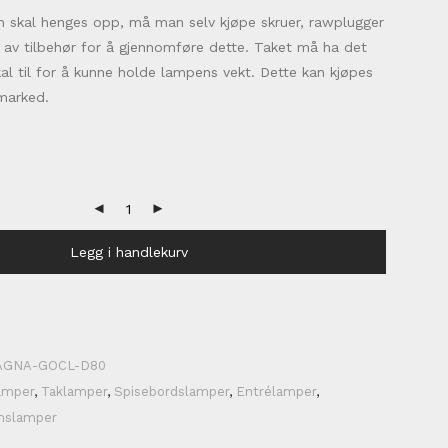
n skal henges opp, må man selv kjøpe skruer, rawplugger
 av tilbehør for å gjennomføre dette. Taket må ha det
l til for å kunne holde lampens vekt. Dette kan kjøpes
marked.
Legg i handlekurv
AGNA-GOCL-D80
amper
,
Taklamper
,
Spisebordslamper
,
Entrélamper
,
mslamper