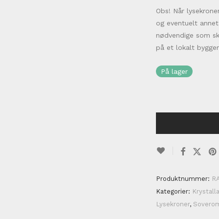
Obs! Når lysekrone
og eventuelt annet
nødvendige som ska
på et lokalt bygge
På lager
Produktnummer:
R
Kategorier:
Krystall
Lysekroner
,
Sovero