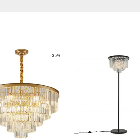
-
35
%