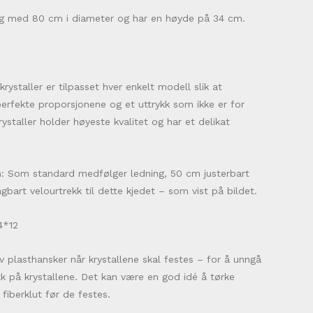
lig med 80 cm i diameter og har en høyde på 34 cm.
krystaller er tilpasset hver enkelt modell slik at
perfekte proporsjonene og et uttrykk som ikke er for
krystaller holder høyeste kvalitet og har et delikat
n: Som standard medfølger ledning, 50 cm justerbart
gbart velourtrekk til dette kjedet – som vist på bildet.
4*12
v plasthansker når krystallene skal festes – for å unngå
kk på krystallene. Det kan være en god idé å tørke
fiberklut før de festes.