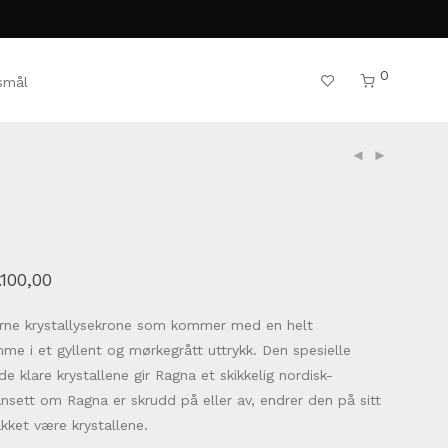
0
rsmål
.100,00
rne krystallysekrone som kommer med en helt
me i et gyllent og mørkegrått uttrykk. Den spesielle
de klare krystallene gir Ragna et skikkelig nordisk-
Uansett om Ragna er skrudd på eller av, endrer den på sitt
akket være krystallene.