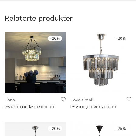
Relaterte produkter
-
20
%
-
20
%
Dana
Lova Small
Opprinnelig
Nåværende
Opprinnelig
Nåværen
kr
26.100,00
kr
20.900,00
kr
12.100,00
kr
9.700,00
pris
pris
pris
pris
var:
er:
var:
er:
kr26.100,00.
kr20.900,00.
kr12.100,00.
kr9.700,0
-
20
%
-
25
%