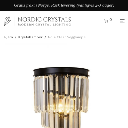
Gratis frakt i Norge. Rask levering (vanligvis 2-3 dager)
0
Hjem
/
Krystallamper
/
Nola Clear Vegglampe