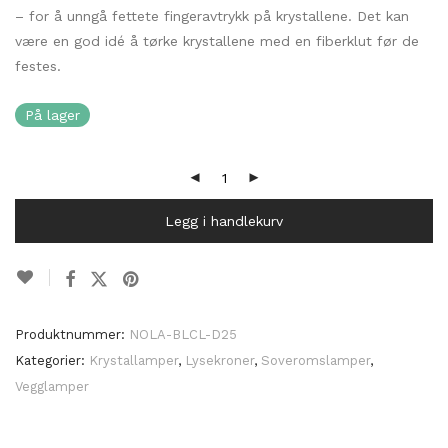
– for å unngå fettete fingeravtrykk på krystallene. Det kan
være en god idé å tørke krystallene med en fiberklut før de
festes.
På lager
Legg i handlekurv
Produktnummer:
NOLA-BLCL-D25
Kategorier:
Krystallamper
,
Lysekroner
,
Soveromslamper
,
Vegglamper