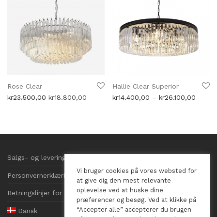
Rose Clear
Hallie Clear Superior
Opprinnelig
Nåværende
Prisom
kr
23.500,00
kr
18.800,00
kr
14.400,00
–
kr
26.100,00
pris
pris
kr14.4
var:
er:
til
kr23.500,00.
kr18.800,00.
kr26.1
Salgs- og leveringsbetingelser
Vi bruger cookies på vores websted for
Personvernerklæring
at give dig den mest relevante
oplevelse ved at huske dine
Retningslinjer for informasjonskapsler
præferencer og besøg. Ved at klikke på
“Accepter alle” accepterer du brugen
Dansk