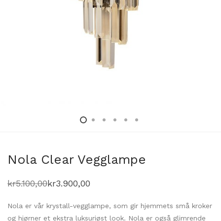
Nola Clear Vegglampe
kr
5.100,00
kr
3.900,00
Opprinnelig
Nåværende
pris
pris
var:
er:
Nola er vår krystall-vegglampe, som gir hjemmets små kroker
kr5.100,00.
kr3.900,00.
og hjørner et ekstra luksuriøst look. Nola er også glimrende