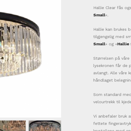
Hallie Clear fås o
Small
«.
Hallie kan brukes
tilgjengelig med sm
Small
» og «
Hallie
Størrelsen på våre 
lysekronen får de 
avlangt. Alle våre 
håndlaget belegnin
Som standard medfø
velourtrekk til kjed
Vi anbefaler bruk a
fettete fingeravtry
krystallene med en 