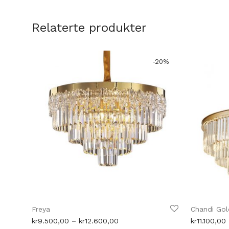
Relaterte produkter
-
20
%
Freya
Chandi Gol
Prisområde:
kr
9.500,00
–
kr
12.600,00
kr
11.100,00
kr9.500,00