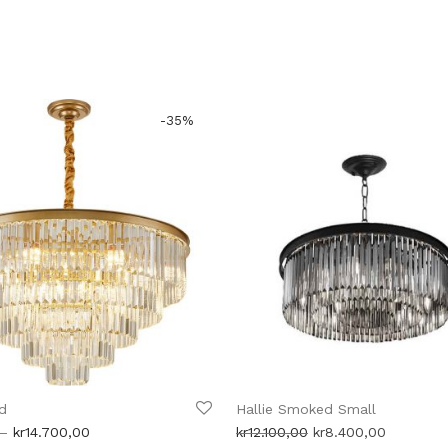
-
35
%
d
Hallie Smoked Small
Prisområde:
Opprinnelig
Nåværen
–
kr
14.700,00
kr
12.100,00
kr
8.400,00
kr11.100,00
pris
pris