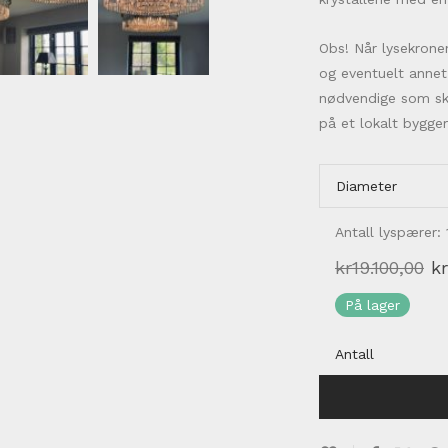
Obs! Når lysekrone
og eventuelt annet
nødvendige som ska
på et lokalt bygge
Diameter
Antall lyspærer:
O
kr
19.100,00
kr
pr
va
På lager
kr
Antall