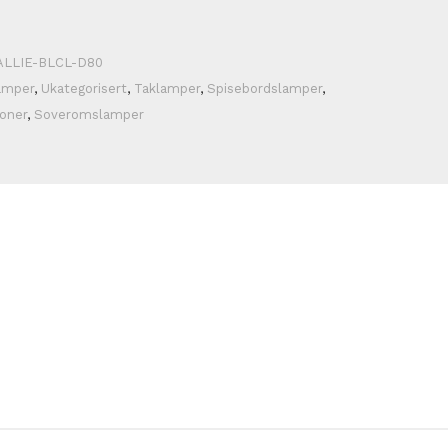
ALLIE-BLCL-D80
amper
,
Ukategorisert
,
Taklamper
,
Spisebordslamper
,
oner
,
Soveromslamper