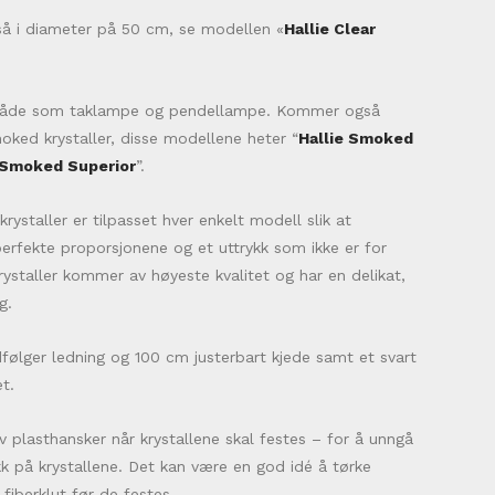
gså i diameter på 50 cm, se modellen «
Hallie Clear
 både som taklampe og pendellampe. Kommer også
oked krystaller, disse modellene heter “
Hallie Smoked
 Smoked Superior
”.
krystaller er tilpasset hver enkelt modell slik at
perfekte proporsjonene og et uttrykk som ikke er for
krystaller kommer av høyeste kvalitet og har en delikat,
g.
lger ledning og 100 cm justerbart kjede samt et svart
et.
v plasthansker når krystallene skal festes – for å unngå
kk på krystallene. Det kan være en god idé å tørke
fiberklut før de festes.