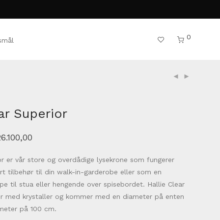
0
rsmål
ar Superior
26.100,00
ior er vår store og overdådige lysekrone som fungerer
t tilbehør til din walk-in-garderobe eller som en
e til stua eller hengende over spisebordet. Hallie Clear
der med krystaller og kommer med en diameter på enten
ameter på 100 cm.