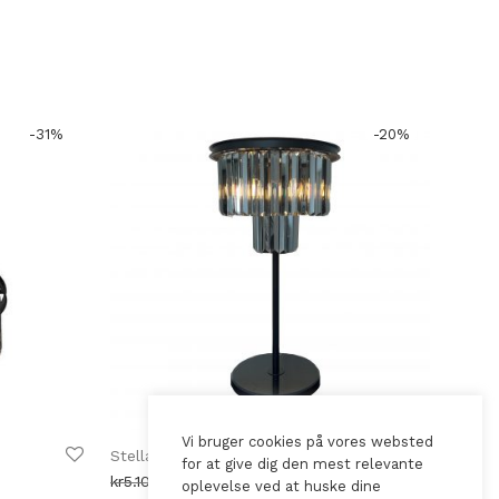
-
31
%
-
20
%
Vi bruger cookies på vores websted
Stella Bordlampe med marmorfot
for at give dig den mest relevante
de
Opprinnelig
Nåværende
kr
5.100,00
kr
4.100,00
oplevelse ved at huske dine
pris
pris