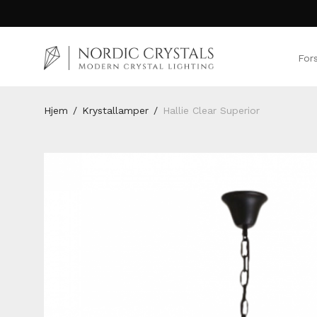
For
Hjem
/
Krystallamper
/
Hallie Clear Superior