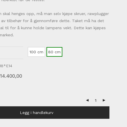
n skal henges opp, må man selv kjøpe skruer, rawplugger
 av tilbehør for å gjennomføre dette. Taket må ha det
l til for å kunne holde lampens vekt. Dette kan kjøpes
marked.
100 cm
80 cm
 18*E14
pprinnelig
Nåværende
14.400,00
is
pris
r:
er:
19.100,00.
kr14.400,00.
Legg i handlekurv