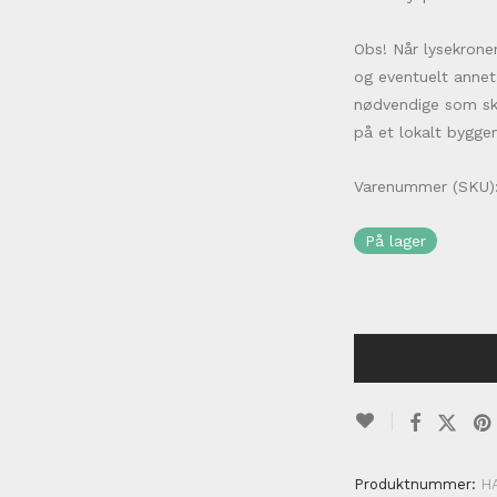
Obs! Når lysekrone
og eventuelt annet
nødvendige som ska
på et lokalt bygge
Varenummer (SKU)
På lager
Produktnummer:
H