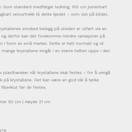
n: Som standard medfølger ledning, 100 cm justerbart
gbart velourtrekk til dette kjedet – som vist på bildet.
krystallenes smoked belegg på utsiden er utført via en
 og derfor kan det forekomme mindre variasjoner på
en i form av små merker. Dette er helt normalt og vil
 mange krystallene inngår i en større helhet oppe i den
v plasthansker når krystallene skal festes – for å unngå
kk på krystallene. Det kan være en god idé å tørke
fiberklut før de festes.
eter 50 cm | Høyde 21 cm
14*6