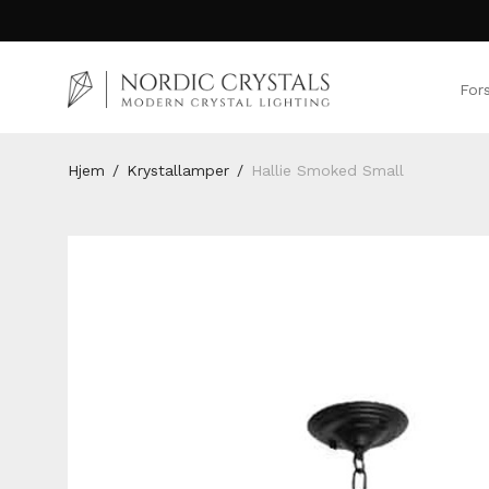
For
Hjem
/
Krystallamper
/
Hallie Smoked Small