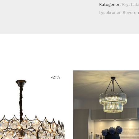
Kategorier:
Krystall
Lysekroner
,
Sovero
-
21
%