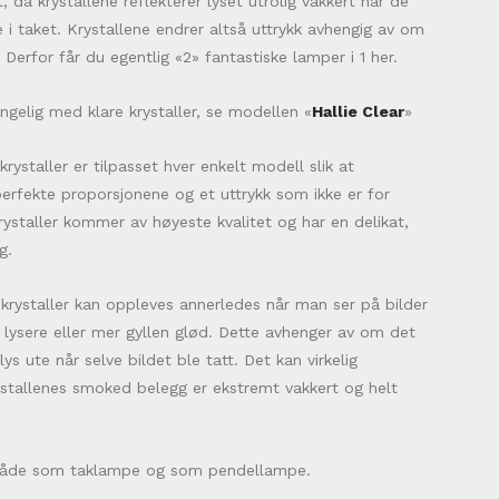
 da krystallene reflekterer lyset utrolig vakkert når de
 i taket. Krystallene endrer altså uttrykk avhengig av om
. Derfor får du egentlig «2» fantastiske lamper i 1 her.
jengelig med klare krystaller, se modellen «
Hallie Clear
»
krystaller er tilpasset hver enkelt modell slik at
perfekte proporsjonene og et uttrykk som ikke er for
krystaller kommer av høyeste kvalitet og har en delikat,
g.
rystaller kan oppleves annerledes når man ser på bilder
 lysere eller mer gyllen glød. Dette avhenger av om det
ys ute når selve bildet ble tatt. Det kan virkelig
ystallenes smoked belegg er ekstremt vakkert og helt
 både som taklampe og som pendellampe.