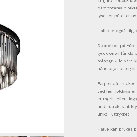
in-garderobeskapet,
påmonteres direkte
lyset er på eller av
Hallie er også tilg
Størrelsen på våre 
lysekronen får de 
avlangt. Alle våre 
håndlaget belegnin
Fargen på smoked k
ved henholdsvis en
er mørkt eller dagsl
understrekes at kr
unikt i uttrykket.
Hallie kan brukes