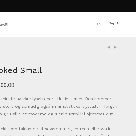
0
rsmål
oked Small
400,00
 minste av våre lysekroner i Hallie-serien. Den kommer
 store og samtidig også minimalistiske krystaller i fargen
gir Hallie et moderne og rustikt uttrykk i hjemmet ditt.
rfekt som taklampe til soverommet, entréen eller walk-