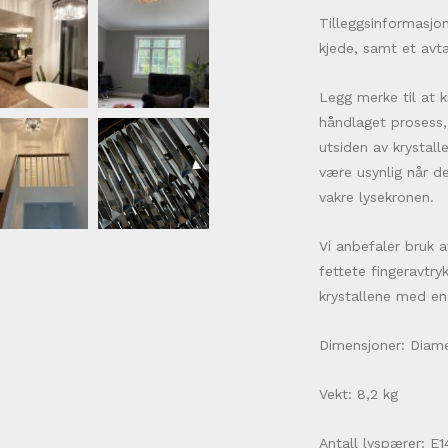
Tilleggsinformasjo
kjede, samt et avta
Legg merke til at 
håndlaget prosess,
utsiden av krystall
være usynlig når de
vakre lysekronen.
Vi anbefaler bruk a
fettete fingeravtry
krystallene med en 
Dimensjoner: Diam
Vekt: 8,2 kg
Antall lyspærer: E