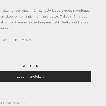
n skal henges opp, må man selv kjøpe skruer, rawplugger
 av tilbehør for å gjennomføre dette. Taket må ha det
l til for å kunne holde lampens vekt. Dette kan kjøpes
marked.
: HALLIE-BLSM-D50
Legg i handlekurv
ALLIE-BLSM-D50