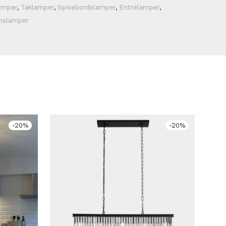
amper
,
Taklamper
,
Spisebordslamper
,
Entrélamper
,
mslamper
-
20
%
-
20
%