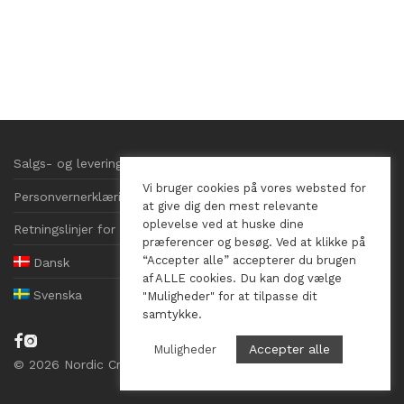
Salgs- og leveringsbetingelser
Vi bruger cookies på vores websted for
Personvernerklæring
at give dig den mest relevante
oplevelse ved at huske dine
Retningslinjer for informasjonskapsler
præferencer og besøg. Ved at klikke på
“Accepter alle” accepterer du brugen
Dansk
af ALLE cookies. Du kan dog vælge
Svenska
"Muligheder" for at tilpasse dit
samtykke.
Accepter alle
Muligheder
©
2026
Nordic Crystals, CVR 41569026