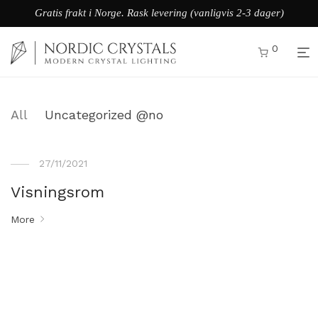
Gratis frakt i Norge. Rask levering (vanligvis 2-3 dager)
0
All
Uncategorized @no
27/11/2021
Visningsrom
More