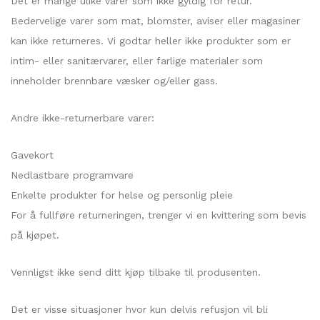
Det er mange ulike varer som ikke gyldig for retur.
Bedervelige varer som mat, blomster, aviser eller magasiner
kan ikke returneres. Vi godtar heller ikke produkter som er
intim- eller sanitærvarer, eller farlige materialer som
inneholder brennbare væsker og/eller gass.
Andre ikke-returnerbare varer:
Gavekort
Nedlastbare programvare
Enkelte produkter for helse og personlig pleie
For å fullføre returneringen, trenger vi en kvittering som bevis
på kjøpet.
Vennligst ikke send ditt kjøp tilbake til produsenten.
Det er visse situasjoner hvor kun delvis refusjon vil bli