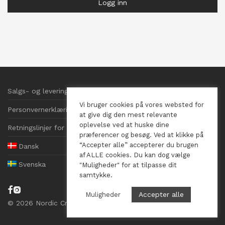
Logg inn
Salgs- og leveringsbetingelser
Vi bruger cookies på vores websted for
Personvernerklæring
at give dig den mest relevante
oplevelse ved at huske dine
Retningslinjer for informasjonskapsler
præferencer og besøg. Ved at klikke på
“Accepter alle” accepterer du brugen
Dansk
af ALLE cookies. Du kan dog vælge
Svenska
"Muligheder" for at tilpasse dit
samtykke.
Accepter alle
Muligheder
©
2026
Nordic Crystals, CVR 41569026