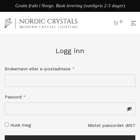
Gratis frakt i Norge. Rask levering (vanligvis 2-3 dager)
0
Logg inn
Påkrevd
Brukernavn eller e-postadresse
*
Påkrevd
Passord
*
Husk meg
Mistet passordet ditt?