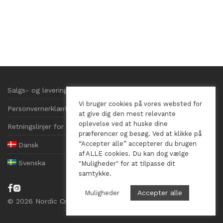
Salgs- og leveringsbetingelser
Vi bruger cookies på vores websted for
Personvernerklæring
at give dig den mest relevante
oplevelse ved at huske dine
Retningslinjer for informasjonskapsler
præferencer og besøg. Ved at klikke på
“Accepter alle” accepterer du brugen
Dansk
af ALLE cookies. Du kan dog vælge
Svenska
"Muligheder" for at tilpasse dit
samtykke.
Accepter alle
Muligheder
©
2026
Nordic Crystals, CVR 41569026